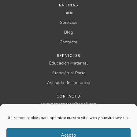
PÁGINAS
Inicio
Servicios
Blog
Contacta
SERVICIOS
Educación Maternal
Atención al Parto
Asesoría de Lactancia
CONTACTO
emcomatmatronas@gmail.com
957 00 46 00 ext 199
Utilizamos cookies para optimizar nuestro sitio web y nuestro servicio.
@comatmatronas
Aviso legal
Acepto