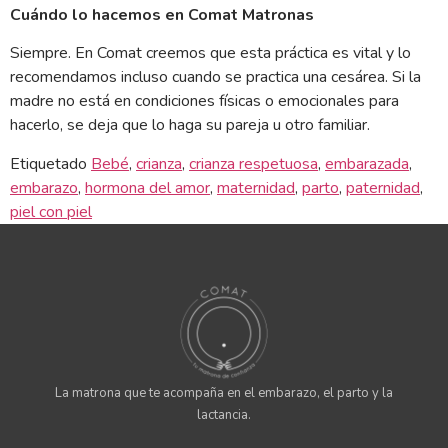
Cuándo lo hacemos en Comat Matronas
Siempre. En Comat creemos que esta práctica es vital y lo
recomendamos incluso cuando se practica una cesárea. Si la
madre no está en condiciones físicas o emocionales para
hacerlo, se deja que lo haga su pareja u otro familiar.
Etiquetado
Bebé
,
crianza
,
crianza respetuosa
,
embarazada
,
embarazo
,
hormona del amor
,
maternidad
,
parto
,
paternidad
,
piel con piel
La matrona que te acompaña en el embarazo, el parto y la
lactancia.