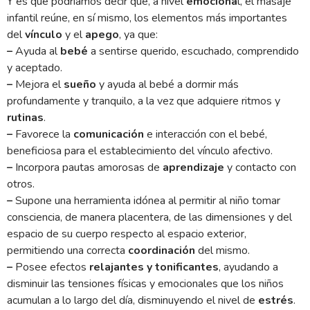
Y es que podríamos decir que, a nivel
emociona
l, el masaje
infantil reúne, en sí mismo, los elementos más importantes
del
vínculo
y el
apego
, ya que:
–
Ayuda al
bebé
a sentirse querido, escuchado, comprendido
y aceptado.
–
Mejora el
sueño
y ayuda al bebé a dormir más
profundamente y tranquilo, a la vez que adquiere ritmos y
rutinas
.
–
Favorece la
comunicación
e interacción con el bebé,
beneficiosa para el establecimiento del vínculo afectivo.
–
Incorpora pautas amorosas de
aprendizaje
y contacto con
otros.
–
Supone una herramienta idónea al permitir al niño tomar
consciencia, de manera placentera, de las dimensiones y del
espacio de su cuerpo respecto al espacio exterior,
permitiendo una correcta
coordinación
del mismo.
–
Posee efectos
relajantes y tonificantes
, ayudando a
disminuir las tensiones físicas y emocionales que los niños
acumulan a lo largo del día, disminuyendo el nivel de
estrés
.