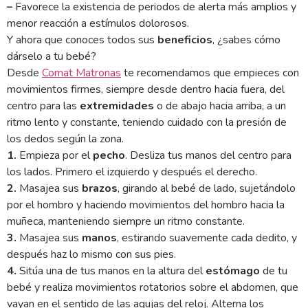
–
Favorece la existencia de periodos de alerta más amplios y
menor reacción a estímulos dolorosos.
Y ahora que conoces todos sus
beneficios
, ¿sabes cómo
dárselo a tu bebé?
Desde
Comat Matronas
te recomendamos que empieces con
movimientos firmes, siempre desde dentro hacia fuera, del
centro para las
extremidades
o de abajo hacia arriba, a un
ritmo lento y constante, teniendo cuidado con la presión de
los dedos según la zona.
1.
Empieza por el
pecho
. Desliza tus manos del centro para
los lados. Primero el izquierdo y después el derecho.
2.
Masajea sus
brazos
, girando al bebé de lado, sujetándolo
por el hombro y haciendo movimientos del hombro hacia la
muñeca, manteniendo siempre un ritmo constante.
3.
Masajea sus
manos
, estirando suavemente cada dedito, y
después haz lo mismo con sus pies.
4.
Sitúa una de tus manos en la altura del
estómago
de tu
bebé y realiza movimientos rotatorios sobre el abdomen, que
vayan en el sentido de las agujas del reloj. Alterna los