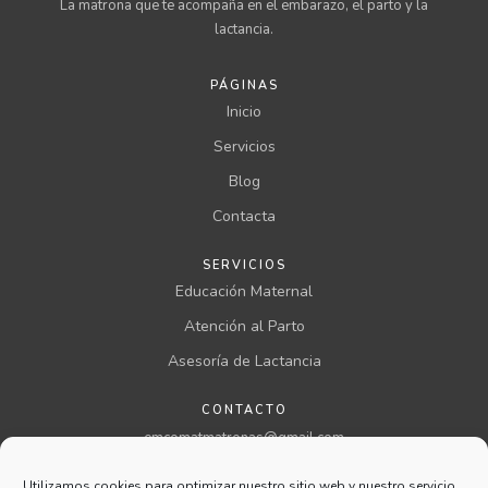
La matrona que te acompaña en el embarazo, el parto y la
lactancia.
PÁGINAS
Inicio
Servicios
Blog
Contacta
SERVICIOS
Educación Maternal
Atención al Parto
Asesoría de Lactancia
CONTACTO
emcomatmatronas@gmail.com
957 00 46 00 ext 199
Utilizamos cookies para optimizar nuestro sitio web y nuestro servicio.