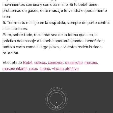
movimientos con una y con otra mano. Si tu bebé tiene
problemas de gases, este
masaje
le vendrá especialmente
bien.
5.
Termina tu masaje en la
espalda
, siempre de parte central
a las laterales.
Pero, sobre todo, recuerda: sea de la forma que sea, la
práctica del masaje a tu bebé aportará grandes beneficios,
tanto a corto como a largo plazo, a vuestra recién iniciada
relación
.
Etiquetado
Bebé
,
cólicos
,
conexión
,
desarrollo
,
masaje
,
masaje infantil
,
relax
,
sueño
,
vínculo afectivo