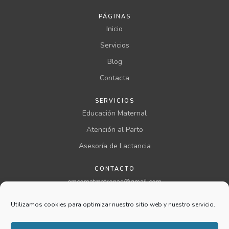
PÁGINAS
Inicio
Servicios
Blog
Contacta
SERVICIOS
Educación Maternal
Atención al Parto
Asesoría de Lactancia
CONTACTO
emcomatmatronas@gmail.com
957 00 46 00 ext 199
Utilizamos cookies para optimizar nuestro sitio web y nuestro servicio.
@comatmatronas