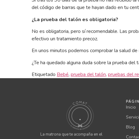
Si tras los 30 días de la prueba no has recibido la 
del código de barras que te hayan dado en tu cen
¿La prueba del talón es obligatoria?
No es obligatoria, pero sí recomendable. Las pr
efectivo un tratamiento precoz.
En unos minutos podemos comprobar la salud de n
¿Te ha quedado alguna duda sobre la prueba del
Etiquetado
Bebé
,
prueba del talón
,
pruebas del re
PÁGI
Inicio
Servic
Blog
La matrona que te acompaña en el
Conta