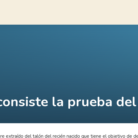
consiste la prueba del
gre extraído del talón del recién nacido que tiene el objetivo d