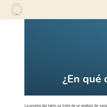
¿En qué 
La prueba del talón se trata de un análisis de san