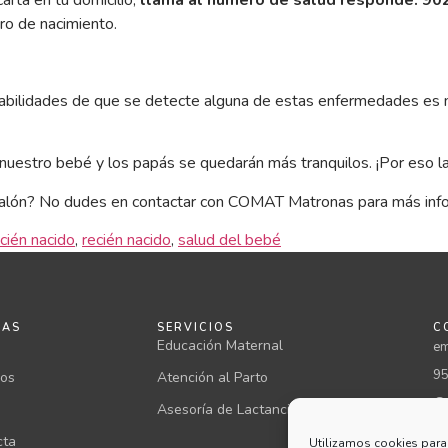
carta en tu domicilio,
llama al número de salud responde: 902
tro de nacimiento.
obabilidades de que se detecte alguna de estas enfermedades es 
uestro bebé y los papás se quedarán más tranquilos. ¡Por eso 
 talón? No dudes en contactar con COMAT Matronas para más inf
cién nacido
,
recién nacido
,
salud del bebé
NAS
SERVICIOS
C
Educación Maternal
em
95
ios
Atención al Parto
@c
Asesoría de Lactancia
cta
Utilizamos cookies para 