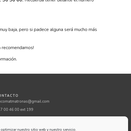
 50 50 60.
Recuerda tener delante el número
muy baja, pero si padece alguna será mucho más
la recomendamos!
ormación.
ONTACTO
comatmatronas@gmail.com
7 00 46 00 ext 199
omatmatronas
optimizar nuestro sitio web y nuestro servicio.