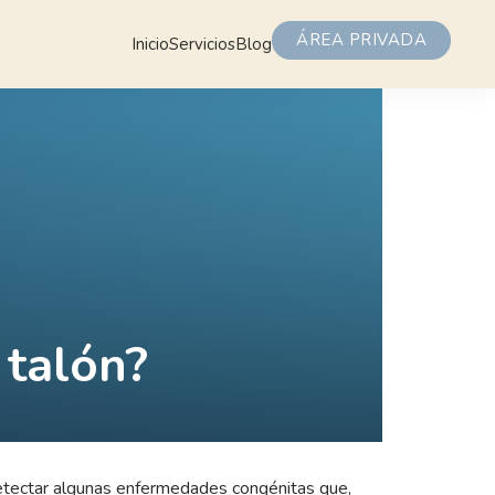
ÁREA PRIVADA
Inicio
Servicios
Blog
 talón?
e detectar algunas enfermedades congénitas que,