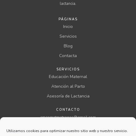
lactancia.
PÁGINAS
Inicio
Servicios
Blog
Contacta
SERVICIOS
Educación Maternal
Atención al Parto
Asesoría de Lactancia
CONTACTO
emcomatmatronas@gmail.com
957 00 46 00 ext 199
Utilizamos cookies para optimizar nuestro sitio web y nuestro servicio.
@comatmatronas