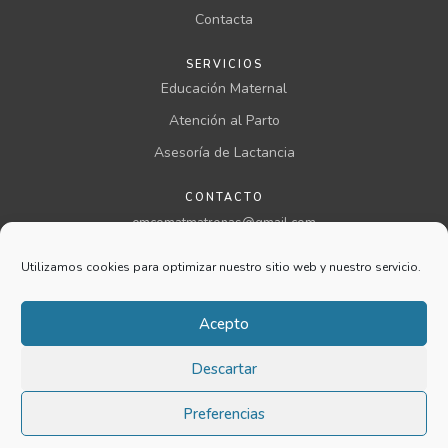
Contacta
SERVICIOS
Educación Maternal
Atención al Parto
Asesoría de Lactancia
CONTACTO
emcomatmatronas@gmail.com
957 00 46 00 ext 199
Utilizamos cookies para optimizar nuestro sitio web y nuestro servicio.
@comatmatronas
Aviso legal
Acepto
Privacidad
Cookies
Descartar
Condiciones
Reembolso
Copyright © 2026
Soluciones Informáticas MJ
. Todos los derechos
Preferencias
reservados.