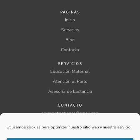
PÁGINAS
Inicio
Servicios
Blog
Contacta
SERVICIOS
Educación Maternal
Atención al Parto
Asesoría de Lactancia
CONTACTO
emcomatmatronas@gmail.com
957 00 46 00 ext 199
Utilizamos cookies para optimizar nuestro sitio web y nuestro servicio.
@comatmatronas