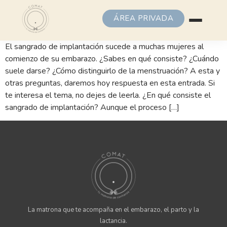
ÁREA PRIVADA
El sangrado de implantación sucede a muchas mujeres al
comienzo de su embarazo. ¿Sabes en qué consiste? ¿Cuándo
suele darse? ¿Cómo distinguirlo de la menstruación? A esta y
otras preguntas, daremos hoy respuesta en esta entrada. Si
te interesa el tema, no dejes de leerla. ¿En qué consiste el
sangrado de implantación? Aunque el proceso […]
La matrona que te acompaña en el embarazo, el parto y la
lactancia.