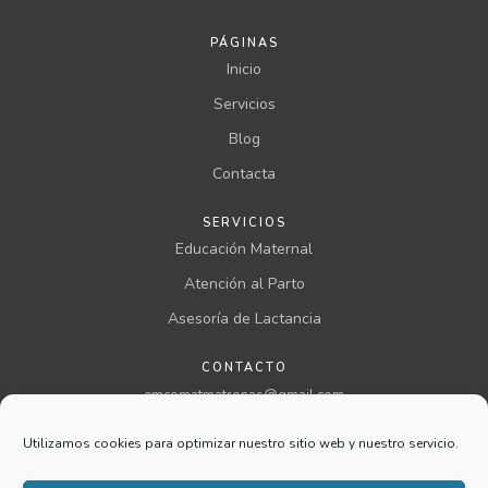
PÁGINAS
Inicio
Servicios
Blog
Contacta
SERVICIOS
Educación Maternal
Atención al Parto
Asesoría de Lactancia
CONTACTO
emcomatmatronas@gmail.com
957 00 46 00 ext 199
Utilizamos cookies para optimizar nuestro sitio web y nuestro servicio.
@comatmatronas