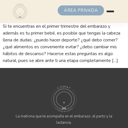
ÁREA PRIVADA
Si te encuentras en el primer trimestre del embarazo y
además es tu primer bebé, es posible que tengas la cabeza
llena de dudas: ¿puedo hacer deporte? ¿qué debo comer?
¿qué alimentos es conveniente evitar? ¿debo cambiar mis
hábitos de descanso? Hacerse estas preguntas es algo
natural, pues se abre ante ti una etapa completamente […]
La matrona que te acompaña en el embarazo, el parto y la
lactancia.