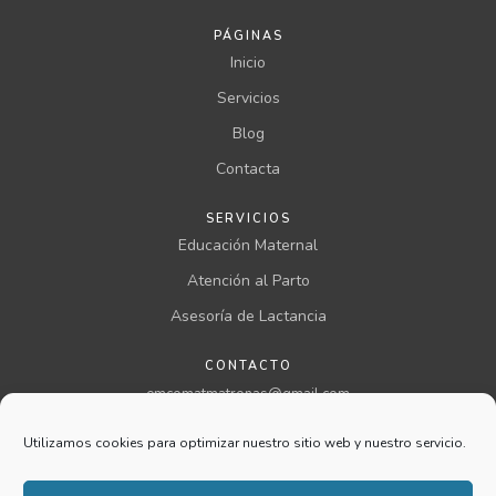
PÁGINAS
Inicio
Servicios
Blog
Contacta
SERVICIOS
Educación Maternal
Atención al Parto
Asesoría de Lactancia
CONTACTO
emcomatmatronas@gmail.com
957 00 46 00 ext 199
Utilizamos cookies para optimizar nuestro sitio web y nuestro servicio.
@comatmatronas