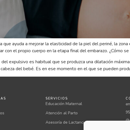
a que ayuda a mejorar la elasticidad de la piel del periné, la zona
r con el propio cuerpo en la etapa final del embarazo. ¿Cómo se
el expulsivo es habitual que se produzca una dilatación máxima d
 de la cabeza del bebé. Es en ese momento en el que se pueden prod
NAS
SERVICIOS
C
Educación Maternal
em
95
ios
Atención al Parto
@c
Asesoría de Lactancia