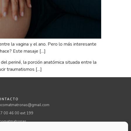
 entre la vagina y el ano. Pero lo más interesante
 hace? Este masaje […]
el periné, la porción anatómica situada entre la
ucir traumatismos […]
ONTACTO
comatmatronas@gmail.com
7 00 46 00 ext 199
omatmatronas