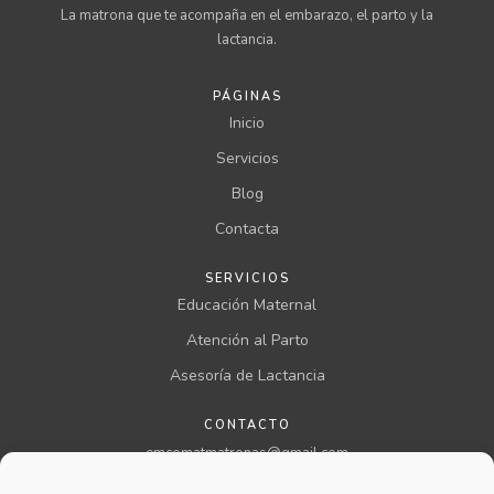
La matrona que te acompaña en el embarazo, el parto y la
lactancia.
PÁGINAS
Inicio
Servicios
Blog
Contacta
SERVICIOS
Educación Maternal
Atención al Parto
Asesoría de Lactancia
CONTACTO
emcomatmatronas@gmail.com
957 00 46 00 ext 199