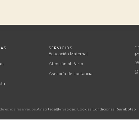
NAS
SERVICIOS
C
Educación Maternal
em
95
ios
Atención al Parto
@c
Asesoría de Lactancia
cta
 derechos reservados.
Aviso legal
|
Privacidad
|
Cookies
|
Condiciones
|
Reembolso