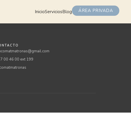
ÁREA PRIVADA
Inicio
Servicios
Blog
ONTACTO
comatmatronas@gmail.com
7 00 46 00 ext 199
omatmatronas